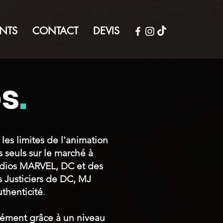
NTS
CONTACT
DEVIS
os
.
es limites de l'animation
 seuls sur le marché à
tudios MARVEL, DC et des
 Justiciers de DC, MJ
thenticité
.
nément grâce à un niveau