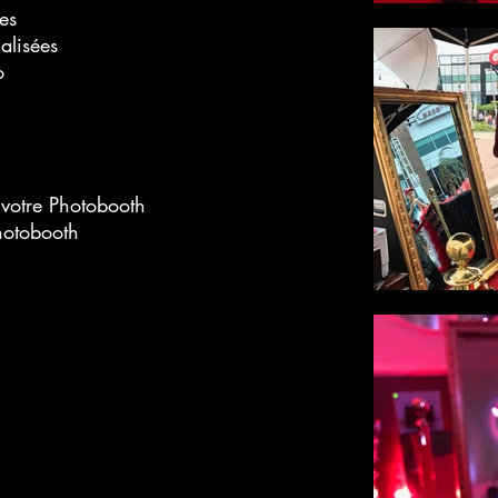
ées
alisées
o
 votre Photobooth
hotobooth