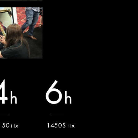
4
6
h
h
150+tx
1450$+tx