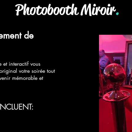
Photobooth Miroir
.
ement de
 et interactif vous
iginal votre soirée tout
uvenir mémorable et
INCLUENT: