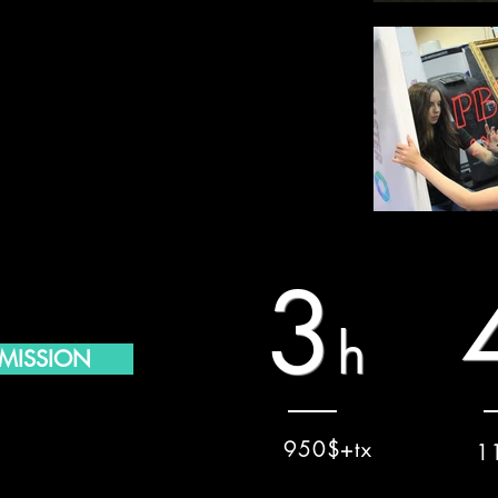
3
h
MISSION
950$+tx
1